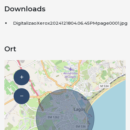
Downloads
DigitalizaoXerox2024121804.06.45PMpage0001.jpg
Ort
+
−